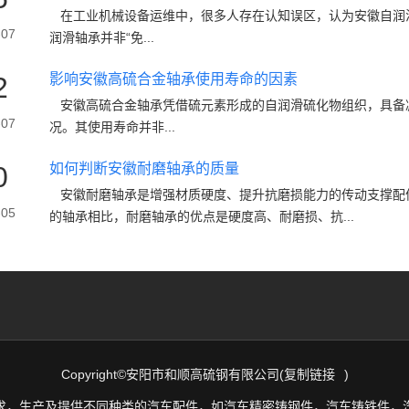
在工业机械设备运维中，很多人存在认知误区，认为安徽自润
-07
润滑轴承并非“免...
2
影响安徽高硫合金轴承使用寿命的因素
安徽高硫合金轴承凭借硫元素形成的自润滑硫化物组织，具备
-07
况。其使用寿命并非...
0
如何判断安徽耐磨轴承的质量
安徽耐磨轴承是增强材质硬度、提升抗磨损能力的传动支撑配
-05
的轴承相比，耐磨轴承的优点是硬度高、耐磨损、抗...
Copyright©安阳市和顺高硫钢有限公司(
复制链接
)
求，生产及提供不同种类的汽车配件，如汽车精密铸钢件，汽车铸铁件，