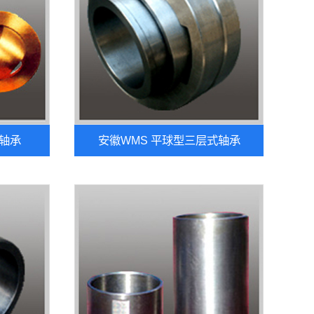
面轴承
安徽WMS 平球型三层式轴承